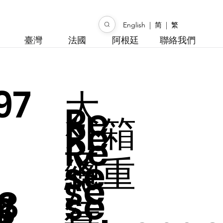
English
|
简
|
繁
臺灣
法國
阿根廷
聯絡我們
97
大
Re
外箱
Re
Re
文
總重
se
尺
se
8
se
8
l
行
/