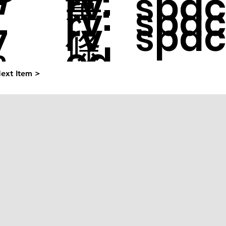
量:
rv
spa
寸:
rv
spa
rv
spa
7
條
%
ed
ed
9
ed
ext Item >
碼:
:
:
: