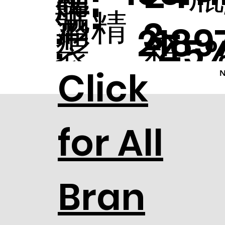
牌:
號:
酒精
形
3-
2189
:
装
箱
45
含量:
Click
碼:
8218
N
:
for All
7
Bran