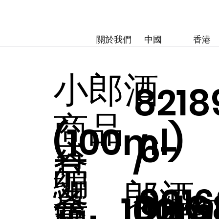
關於我們
中國
香港
小郎酒
8218
商品
(100ml)
6-
/
容
一
品
編
郎酒
条
9016
DHG
量
100m
箱
24瓶